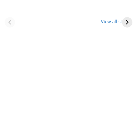
नवीन जिलों का गठन
राजस्थान में स्त्री के
(राजस्थान) |
आभूषण (women’s
View all stories
Formation Of New
jewelery in
Districts
rajasthan)
Rajasthan