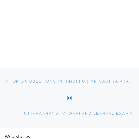
Post navigation
Previous post
TOP GK QUESTIONS IN HINDI FOR MP MADHYA PRADESH
BACK TO POST LIST
Ne
UTTARAKHAND PATWARI AND LEKHPAL EXAM
Web Stories