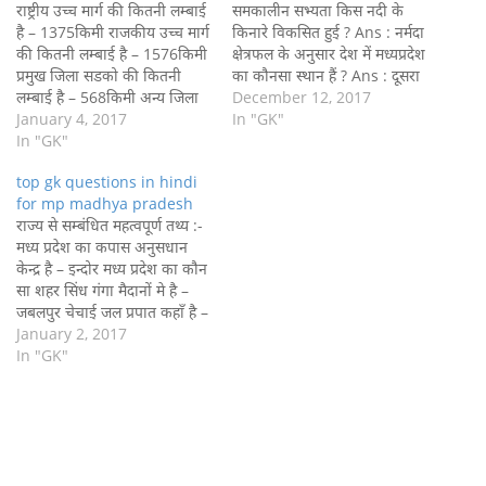
राष्ट्रीय उच्च मार्ग की कितनी लम्बाई
समकालीन सभ्यता किस नदी के
है – 1375किमी राजकीय उच्च मार्ग
किनारे विकसित हुई ? Ans : नर्मदा
की कितनी लम्बाई है – 1576किमी
क्षेत्रफल के अनुसार देश में मध्यप्रदेश
प्रमुख जिला सडको की कितनी
का कौनसा स्थान हैं ? Ans : दूसरा
लम्बाई है – 568किमी अन्य जिला
मध्य प्रदेश में भीमबेटका के प्रसिद्ध
December 12, 2017
सडको की कितनी लम्बाई है –
January 4, 2017
होने का कारण क्या हैं ? Ans :
In "GK"
6827किमी ग्रामीण सडको की
In "GK"
गुफाओं के शैलचित्र के…
कितनी लम्बाई है – 12,375किमी
top gk questions in hindi
न्यूनतम भारित वाहन सडको की
for mp madhya pradesh
कितनी…
राज्य से सम्बंधित महत्वपूर्ण तथ्य :-
मध्य प्रदेश का कपास अनुसधान
केन्द्र है – इन्दोर मध्य प्रदेश का कौन
सा शहर सिंध गंगा मैदानों मे है –
जबलपुर चेचाई जल प्रपात कहाँ है –
रीवा बधाई है – बुंदेलखंड का
January 2, 2017
लोकनृत्य किस जिले मे मृदा अपरदन
In "GK"
की समस्या है –…