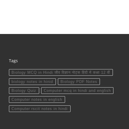
Tags
Biology MCQ in Hindi जीव विज्ञान नोट्स हिंदी में कक्षा 12 वीं
biology notes in hinid
Biology PDF Notes
Biology Quiz
Computer mcq in hindi and english
Computer notes in english
Computer rscit notes in hindi