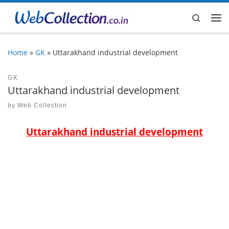
Skip to content
Search
Me
Home
»
GK
»
Uttarakhand industrial development
GK
Uttarakhand industrial development
by
Web Collection
Uttarakhand industrial development