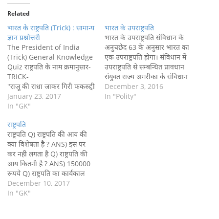
Related
भारत के राष्ट्रपति (Trick) : सामान्य
भारत के उपराष्ट्रपति
ज्ञान प्रश्नोत्तरी
भारत के उपराष्ट्रपति संविधान के
The President of India
अनुचछेद 63 के अनुसार भारत का
(Trick) General Knowledge
एक उपराष्ट्रपति होगा। संविधान में
Quiz राष्ट्रपति के नाम क्रमानुसार-
उपराष्ट्रपति से सम्बन्धित प्रावधान
TRICK-
संयुक्त राज्य अमरीका के संविधान
"राजू की राधा जाकर गिरी फकरुद्दी
से ग्रहण किया गया है। इस प्रकार से
December 3, 2016
न रेड्डी की जैल में तब रामाशंकर ना
January 23, 2017
भारत के उपराष्ट्रपति का पद
In "Polity"
रायण की कलम से प्रतिभा निकली
In "GK"
अमेरिकी उपराष्ट्रपति पद की कुछ
प्रणव की" 1.राजेंद्र प्रसाद-1952-
परिवर्तन सहित अनुकृति है। भारत
राष्ट्रपति
62 , प्रथम निर्वाचित , तीन बार
का उपराष्ट्रपति…
राष्ट्रपति Q) राष्ट्रपति की आय की
राष्ट्रपति पद की शपथ , सर्वाधिक
क्या विशेषता है ? ANS) इस पर
अवधि तक राष्ट्रपति "भारत रत्न"
कर नही लगता है Q) राष्ट्रपति की
मिला।
आय कितनी है ? ANS) 150000
2.सर्वपल्ली राधाकृष्णन-1962-67
रूपये Q) राष्ट्रपति का कार्यकाल
, उससे पहले दो बार
कितना है ? ANS) 5 वर्ष Q)
December 10, 2017
उपराष्ट्रपति(1952-62) , 5 सितम्बर
राष्ट्रपति के चुनाव मे कौन-कौन भाग
In "GK"
शिक्षक दिवस , (विश्व शिक्षक दिवस
लेते है ? ANS) संसद के…
5 अक्टूबर) , उपराष्ट्रपति…