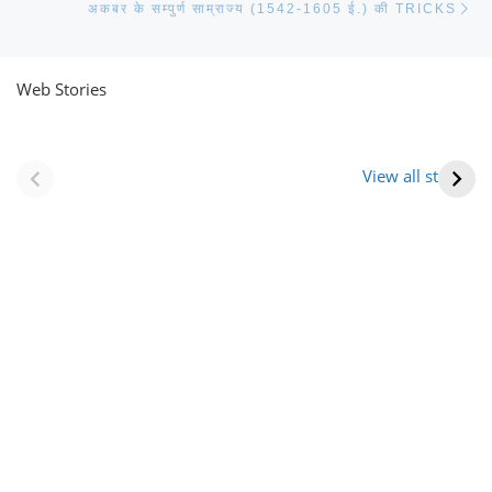
अकबर के सम्पुर्ण साम्राज्य (1542-1605 ई.) की TRICKS
Web Stories
नवीन जिलों का गठन
राजस्थान में स्त्री के
(राजस्थान) |
आभूषण (women’s
View all stories
Formation Of New
jewelery in
Districts
rajasthan)
Rajasthan