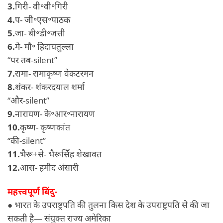
3.
गिरी- वी॰वी॰गिरी
4.
प- जी॰एस॰पाठक
5.
जा- बी॰डी॰जत्ती
6.
मे- मौ॰ हिदायतुल्ला
“पर तब-silent”
7.
रामा- रामाकृष्ण वेकटरमन
8.
शंकर- शंकरदयाल शर्मा
“और-silent”
9.
नारायण- के॰आर॰नारायण
10.
कृष्ण- कृष्णकांत
“की-silent”
11.
भैरू+से- भैरूसिँह शेखावत
12.
आस- हमीद अंसारी
महत्त्वपूर्ण बिंदु-
● भारत के उपराष्ट्रपति की तुलना किस देश के उपराष्ट्रपति से की जा
सकती है— संयुक्त राज्य अमेरिका