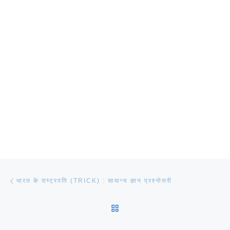
Post navigation
Previous post
भारत के राष्ट्रपति (TRICK) : सामान्य ज्ञान प्रश्नोत्तरी
BACK TO POST LIST
Ne