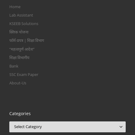
Home
Lab Assistant
KSEEB Solutions
क्लिक योजना
फॉर्म-प्रपत्र | शिक्षा विभाग
“महत्वपूर्ण आदेश”
शिक्षा विभागीय
Bank
SSC Exam Paper
About-Us
Categories
Categories