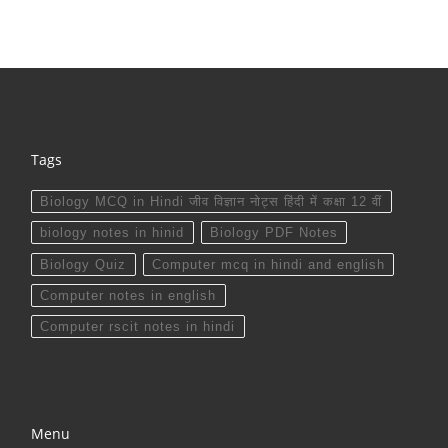
Tags
Biology MCQ in Hindi जीव विज्ञान नोट्स हिंदी में कक्षा 12 वीं
biology notes in hinid
Biology PDF Notes
Biology Quiz
Computer mcq in hindi and english
Computer notes in english
Computer rscit notes in hindi
Menu