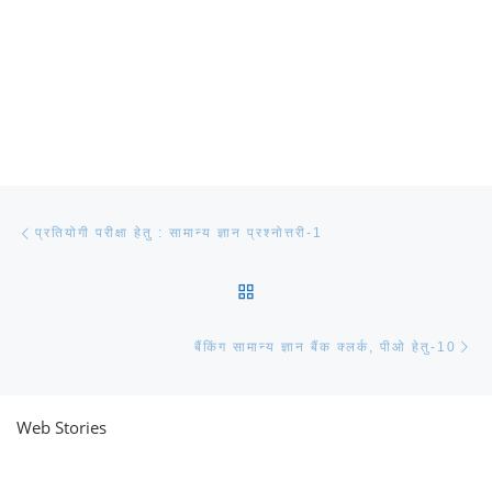
Post navigation
Previous post
प्रतियोगी परीक्षा हेतु : सामान्य ज्ञान प्रश्नोत्तरी-1
BACK TO POST LIST
Ne
बैंकिंग सामान्य ज्ञान बैंक क्लर्क, पीओ हेतु-10
Web Stories
नवीन जिलों का गठन
राजस्थान में स्त्री के