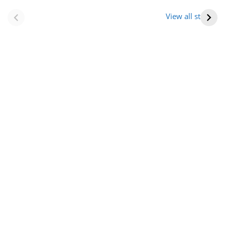
नवीन जिलों का गठन
राजस्थान में स्त्री के
(राजस्थान) |
आभूषण (women’s
View all stories
Formation Of New
jewelery in
Districts
rajasthan)
Rajasthan