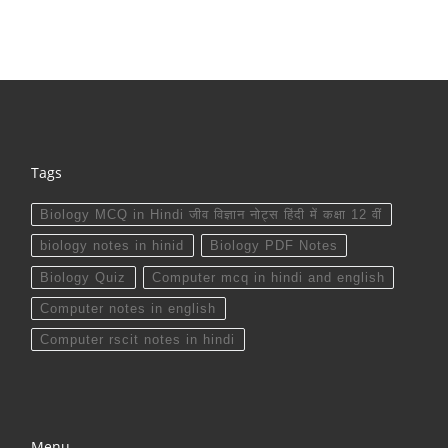
Tags
Biology MCQ in Hindi जीव विज्ञान नोट्स हिंदी में कक्षा 12 वीं
biology notes in hinid
Biology PDF Notes
Biology Quiz
Computer mcq in hindi and english
Computer notes in english
Computer rscit notes in hindi
Menu