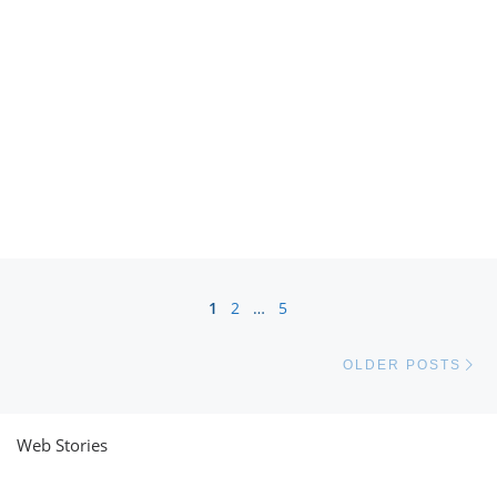
Posts navigation
1
2
…
5
Ol
OLDER POSTS
Web Stories