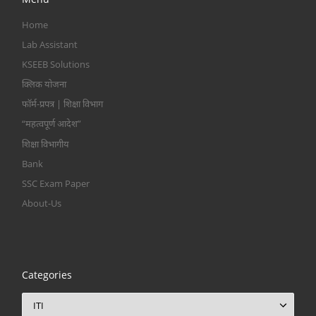
Home
Lab Assistant
KSEEB Solutions
क्लिक योजना
फॉर्म-प्रपत्र | शिक्षा विभाग
“महत्वपूर्ण आदेश”
शिक्षा विभागीय
Bank
SSC Exam Paper
About-Us
Categories
Categories