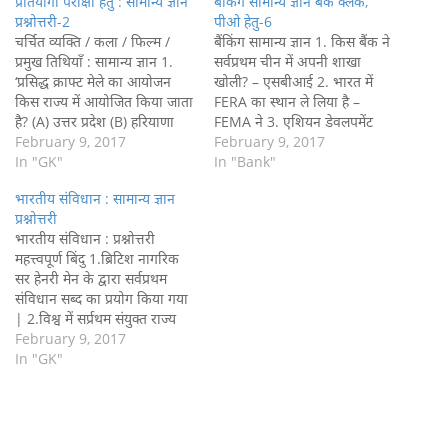
प्रतियोगी परीक्षा हेतु : सामान्य ज्ञान
बैंकिंग सामान्य ज्ञान बैंक क्लर्क,
प्रश्नोत्तरी-2
पीओ हेतु-6
चर्चित व्यक्ति / कला / फिल्म /
बैंकिंग सामान्य ज्ञान 1. किस बैंक ने
प्रमुख तिथियाँ : सामान्य ज्ञान 1.
सर्वप्रथम चीन में अपनी शाखा
‘प्रसिद्ध क्राफ्ट मेले का आयोजन
खोली? – एसबीआई 2. भारत में
किस राज्य में आयोजित किया जाता
FERA का स्थान ले लिया है –
है? (A) उत्तर प्रदेश (B) हरियाणा
FEMA ने 3. एशियन डेवलपमेंट
(C) महाराष्ट्र (D) पंजाब Ans : (B)
February 9, 2017
बैंक का मुख्यालय स्थित है – मनीला
February 9, 2017
2. प्रसिद्ध जगन्नाथ उत्सव का
In "GK"
में 4. किस बैंक का विलय भारतीय
In "Bank"
सम्बन्ध किस राज्य से है? (A)
स्टेट बैंक में सर्वप्रथम किया गया?…
भारतीय संविधान : सामान्य ज्ञान
तमिलनाडु (B)…
प्रश्नोत्तरी
भारतीय संविधान : प्रश्नोत्तरी
महत्त्वपूर्ण बिंदु 1.ब्रिटिश नागरिक
सर हेनरी मेन के द्वारा सर्वप्रथम
संविधान सब्द का प्रयोग किया गया
| 2.विश्व में सर्प्रथम संयुक्त राज्य
अमेरिका में संविधान सभा का गठन
February 9, 2017
किया गया | 3.संयुक्त राज्य
In "GK"
अमेरिका का संविधान विश्व में सबसे
छोटा संविधान है | 4.भारत का
संविधान विश्व…