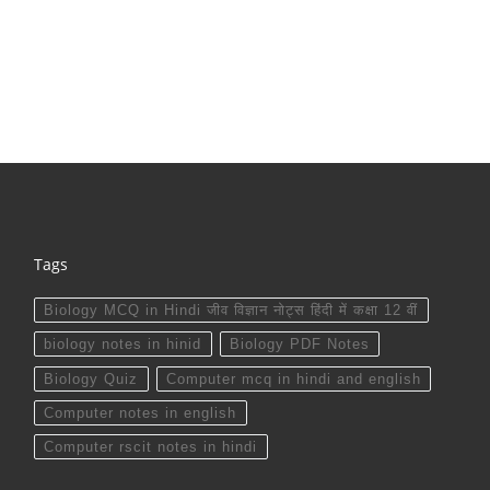
Tags
Biology MCQ in Hindi जीव विज्ञान नोट्स हिंदी में कक्षा 12 वीं
biology notes in hinid
Biology PDF Notes
Biology Quiz
Computer mcq in hindi and english
Computer notes in english
Computer rscit notes in hindi