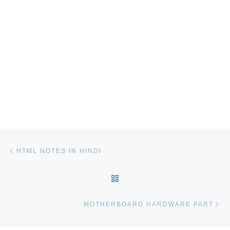
Post navigation
Previous post
HTML NOTES IN HINDI
BACK TO POST LIST
Ne
MOTHERBOARD HARDWARE PART