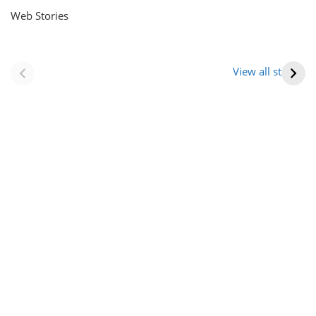
Web Stories
नवीन जिलों का गठन
राजस्थान में स्त्री के
(राजस्थान) |
आभूषण (women’s
View all stories
Formation Of New
jewelery in
Districts
rajasthan)
Rajasthan