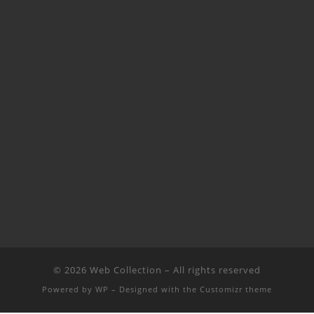
© 2026
Web Collection
– All rights reserved
Powered by
WP
– Designed with the
Customizr theme