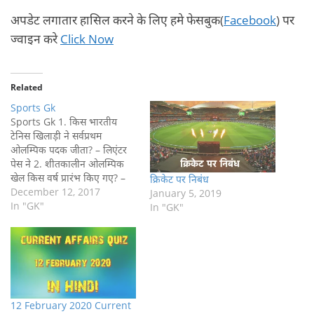
अपडेट लगातार हासिल करने के लिए हमे फेसबुक(
Facebook
) पर
ज्वाइन करे
Click Now
Related
Sports Gk
Sports Gk 1. किस भारतीय
टेनिस खिलाड़ी ने सर्वप्रथम
ओलम्पिक पदक जीता? – लिएंटर
पेस ने 2. शीतकालीन ओलम्पिक
खेल किस वर्ष प्रारंभ किए गए? –
क्रिकेट पर निबंध
1924 ई. में 3. ‘नेटवेस्ट ट्राफी’ किस
December 12, 2017
January 5, 2019
खेल से संबंधित है? – क्रिकेट से 4.
In "GK"
In "GK"
कबड्डी खेल के एक पक्ष में
खिलाड़ियों की संख्या…
12 February 2020 Current