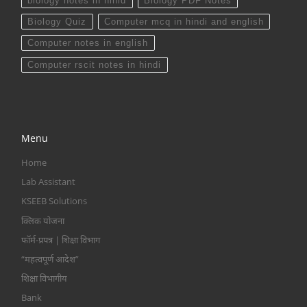
biology notes in hinid
Biology PDF Notes
Biology Quiz
Computer mcq in hindi and english
Computer notes in english
Computer rscit notes in hindi
Menu
Home
Lab Assistant
KSEEB Solutions
क्लिक योजना
फॉर्म-प्रपत्र | शिक्षा विभाग
“महत्वपूर्ण आदेश”
शिक्षा विभागीय
Bank