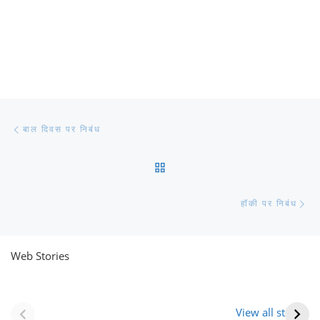
Post navigation
Previous post
बाल दिवस पर निबंध
BACK TO POST LIST
Ne
हॉकी पर निबंध
Web Stories
नवीन जिलों का गठन
राजस्थान में स्त्री के
(राजस्थान) |
आभूषण (women’s
View all stories