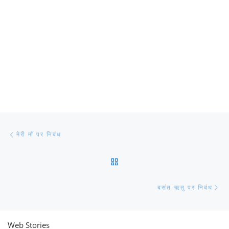
Post navigation
Previous post
मेरी माँ पर निबंध
BACK TO POST LIST
Ne
बसंत ऋतु पर निबंध
Web Stories