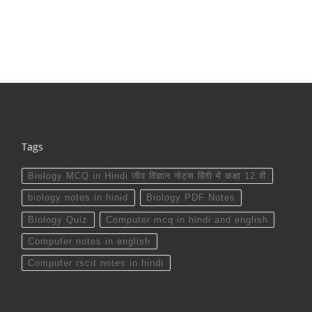
Tags
Biology MCQ in Hindi जीव विज्ञान नोट्स हिंदी में कक्षा 12 वीं
biology notes in hinid
Biology PDF Notes
Biology Quiz
Computer mcq in hindi and english
Computer notes in english
Computer rscit notes in hindi