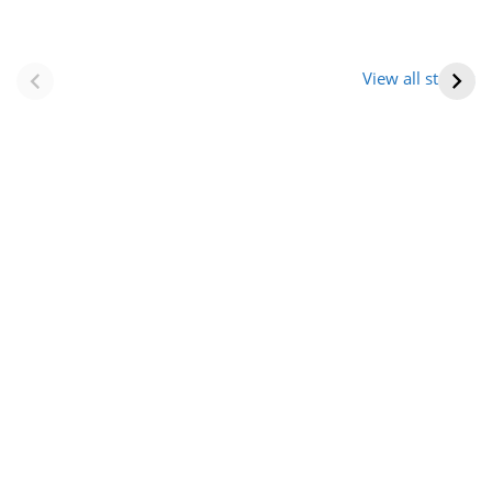
नवीन जिलों का गठन
राजस्थान में स्त्री के
(राजस्थान) |
आभूषण (women’s
View all stories
Formation Of New
jewelery in
Districts
rajasthan)
Rajasthan