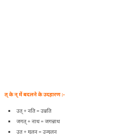
त् के न् में बदलने के उदहारण :-
उत् + नति = उन्नति
जगत् + नाथ = जगन्नाथ
उत् + मूलन = उन्मूलन