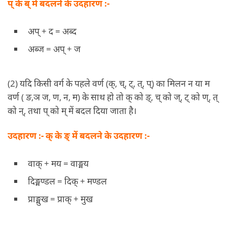
प् के ब् में बदलने के उदहारण :-
अप् + द = अब्द
अब्ज = अप् + ज
(2) यदि किसी वर्ग के पहले वर्ण (क्, च्, ट्, त्, प्) का मिलन न या म
वर्ण ( ङ,ञ ज, ण, न, म) के साथ हो तो क् को ङ्, च् को ज्, ट् को ण्, त्
को न्, तथा प् को म् में बदल दिया जाता है।
उदहारण :- क् के ङ् में बदलने के उदहारण :-
वाक् + मय = वाङ्मय
दिङ्मण्डल = दिक् + मण्डल
प्राङ्मुख = प्राक् + मुख