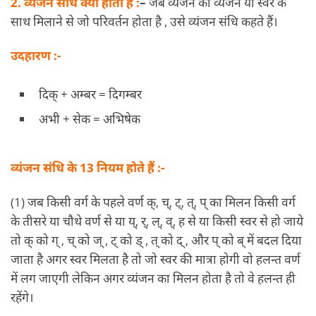
2. व्यंजन संधि क्या होती है :
–
जब व्यंजन को व्यंजन या स्वर के
साथ मिलाने से जो परिवर्तन होता है , उसे व्यंजन संधि कहते हैं।
उदहारण :-
दिक् + अम्बर = दिगम्बर
अभी + सेक = अभिषेक
व्यंजन संधि के 13 नियम होते हैं :-
(1) जब किसी वर्ग के पहले वर्ण क्, च्, ट्, त्, प् का मिलन किसी वर्ग
के तीसरे या चौथे वर्ण से या य्, र्, ल्, व्, ह से या किसी स्वर से हो जाये
तो क् को ग् , च् को ज् , ट् को ड् , त् को द् , और प् को ब् में बदल दिया
जाता है अगर स्वर मिलता है तो जो स्वर की मात्रा होगी वो हलन्त वर्ण
में लग जाएगी लेकिन अगर व्यंजन का मिलन होता है तो वे हलन्त ही
रहेंगे।