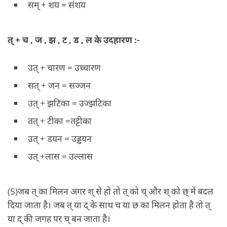
सम् + शय = संशय
त् + च , ज , झ , ट , ड , ल के उदहारण :-
उत् + चारण = उच्चारण
सत् + जन = सज्जन
उत् + झटिका = उज्झटिका
तत् + टीका =तट्टीका
उत् + डयन = उड्डयन
उत् +लास = उल्लास
(5)जब त् का मिलन अगर श् से हो तो त् को च् और श् को छ् में बदल
दिया जाता है। जब त् या द् के साथ च या छ का मिलन होता है तो त्
या द् की जगह पर च् बन जाता है।