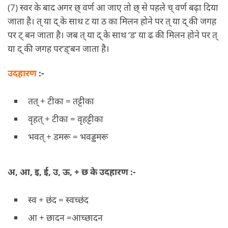
(7) स्वर के बाद अगर छ् वर्ण आ जाए तो छ् से पहले च् वर्ण बढ़ा दिया
जाता है। त् या द् के साथ ट या ठ का मिलन होने पर त् या द् की जगह
पर ट् बन जाता है। जब त् या द् के साथ ‘ड’ या ढ की मिलन होने पर त्
या द् की जगह पर‘ड्’बन जाता है।
उदहारण
:-
तत् + टीका = तट्टीका
वृहत् + टीका = वृहट्टीका
भवत् + डमरू = भवड्डमरू
अ, आ, इ, ई, उ, ऊ, + छ के उदहारण :-
स्व + छंद = स्वच्छंद
आ + छादन =आच्छादन