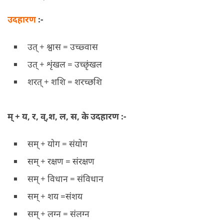
उदहारण
:-
उत् + श्वास = उच्छ्वास
उत् + शृंखल = उच्छृंखल
शरत् + शशि = शरच्छशि
म् + य, र, व्,श, ल, स, के उदहारण :-
सम् + योग = संयोग
सम् + रक्षण = संरक्षण
सम् + विधान = संविधान
सम् + शय =संशय
सम् + लग्न = संलग्न