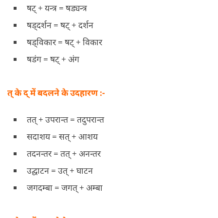
षट् + यन्त्र = षड्यन्त्र
षड्दर्शन = षट् + दर्शन
षड्विकार = षट् + विकार
षडंग = षट् + अंग
त् के द् में बदलने के उदहारण :-
तत् + उपरान्त = तदुपरान्त
सदाशय = सत् + आशय
तदनन्तर = तत् + अनन्तर
उद्घाटन = उत् + घाटन
जगदम्बा = जगत् + अम्बा