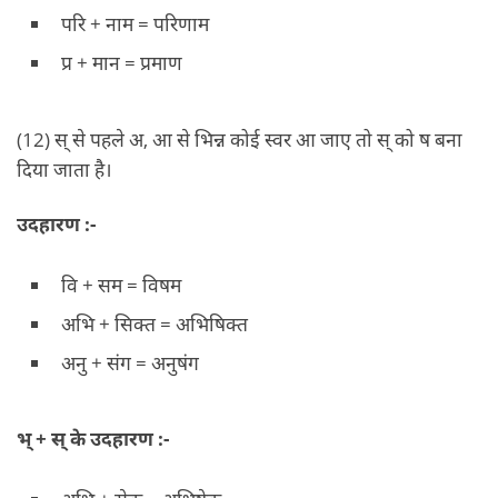
परि + नाम = परिणाम
प्र + मान = प्रमाण
(12) स् से पहले अ, आ से भिन्न कोई स्वर आ जाए तो स् को ष बना
दिया जाता है।
उदहारण :-
वि + सम = विषम
अभि + सिक्त = अभिषिक्त
अनु + संग = अनुषंग
भ् + स् के उदहारण :-