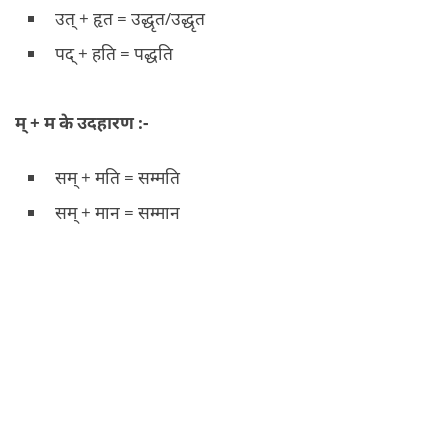
उत् + हृत = उद्धृत/उद्धृत
पद् + हति = पद्धति
म् + म के उदहारण :-
सम् + मति = सम्मति
सम् + मान = सम्मान