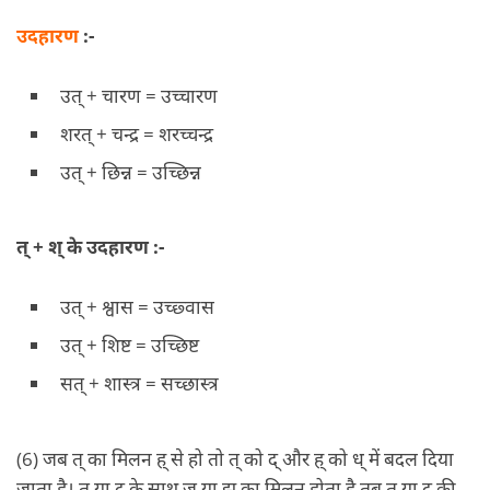
उदहारण
:-
उत् + चारण = उच्चारण
शरत् + चन्द्र = शरच्चन्द्र
उत् + छिन्न = उच्छिन्न
त् + श् के उदहारण :-
उत् + श्वास = उच्छ्वास
उत् + शिष्ट = उच्छिष्ट
सत् + शास्त्र = सच्छास्त्र
(6) जब त् का मिलन ह् से हो तो त् को द् और ह् को ध् में बदल दिया
जाता है। त् या द् के साथ ज या झ का मिलन होता है तब त् या द् की