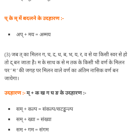
प् के म् में बदलने के उदहारण :-
अप् + मय = अम्मय
(3) जब त् का मिलन ग, घ, द, ध, ब, भ, य, र, व से या किसी स्वर से हो
तो द् बन जाता है। म के साथ क से म तक के किसी भी वर्ण के मिलन
पर ‘ म ‘ की जगह पर मिलन वाले वर्ण का अंतिम नासिक वर्ण बन
जायेगा।
उदहारण :-
म् + क ख ग घ ङ के उदहारण :-
सम् + कल्प = संकल्प/सटड्ढन्ल्प
सम् + ख्या = संख्या
सम् + गम = संगम