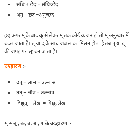
संधि + छेद = संधिच्छेद
अनु + छेद =अनुच्छेद
(8) अगर म् के बाद क् से लेकर म् तक कोई व्यंजन हो तो म् अनुस्वार में
बदल जाता है। त् या द् के साथ जब ल का मिलन होता है तब त् या द्
की जगह पर ‘ल्’ बन जाता है।
उदहारण
:-
उत् + लास = उल्लास
तत् + लीन = तल्लीन
विद्युत् + लेखा = विद्युल्लेखा
म् + च् , क, त, ब , प के उदहारण :-