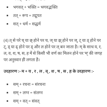
भगवत् + भक्ति = भगवद्भक्ति
तत् + रूप = तद्रूपत
सत् + धर्म = सद्धर्म
(4) त् से परे च् या छ् होने पर च, ज् या झ् होने पर ज्, ट् या ठ् होने पर
ट्, ड् या ढ् होने पर ड् और ल होने पर ल् बन जाता है। म् के साथ य, र,
ल, व, श, ष, स, ह में से किसी भी वर्ण का मिलन होने पर ‘म्’ की जगह
पर अनुस्वार ही लगता है।
उदहारण :- म + य , र , ल , व् , श , ष , स , ह के उदहारण :-
सम् + रचना = संरचना
सम् + लग्न = संलग्न
सम् + वत् = संवत्