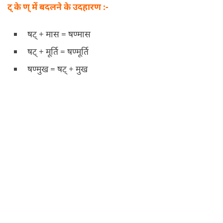
ट् के ण् में बदलने के उदहारण :-
षट् + मास = षण्मास
षट् + मूर्ति = षण्मूर्ति
षण्मुख = षट् + मुख