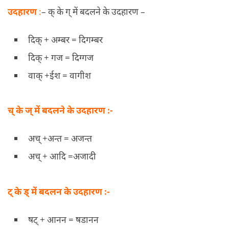
उदहारण
:
– क् के ग् में बदलने के उदहारण –
दिक् + अम्बर = दिगम्बर
दिक् + गज = दिग्गज
वाक् +ईश = वागीश
च् के ज् में बदलने के उदहारण :-
अच् +अन्त = अजन्त
अच् + आदि =अजादी
ट् के ड् में बदलन के उदहारण :-
षट् + आनन = षडानन