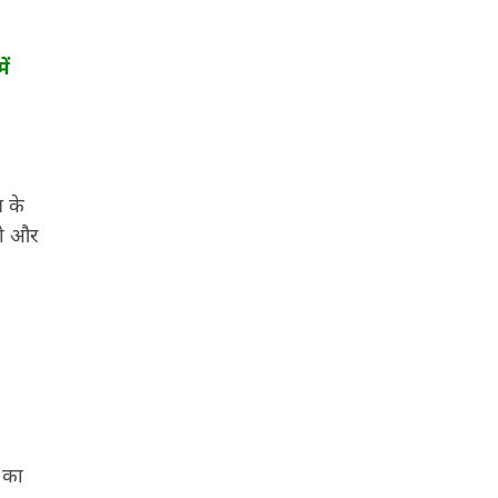
ें
न के
हो और
 का