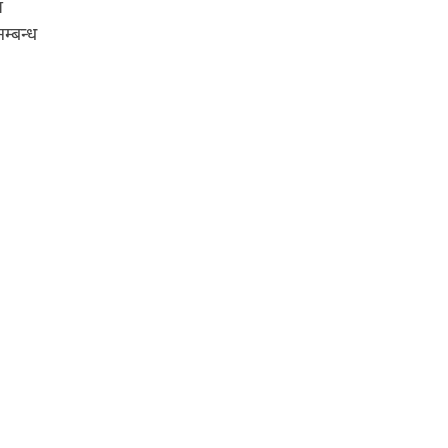
न
म्बन्ध